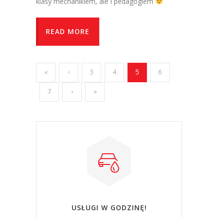
klasy mechanikiem, ale i pedagogiem
READ MORE
«
‹
3
4
5
6
7
›
»
USŁUGI W GODZINĘ!