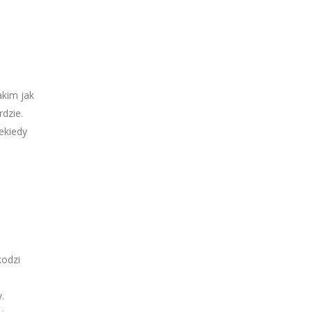
akim jak
rdzie.
ekiedy
kodzi
.