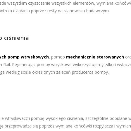
zede wszystkim czyszczenie wszystkich elementów, wymiana końcówk
ntrola działania poprzez testy na stanowisku badawczym.
 ciśnienia
nych pomp wtryskowych
, pomop
mechanicznie sterowanych
or
Rail. Regenerując pompy wtryskowe wykorzystujemy tylko i wyłącz
ega według ściśle określonych zaleceń producenta pompy.
ie wtryskiwacz i pompę wysokiego ciśnienia, szczegłólnie populane 
ę przeprowadza się poprzez wymianę końcówki rozpylacza i wymia