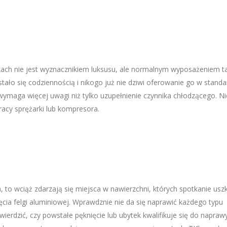
ach nie jest wyznacznikiem luksusu, ale normalnym wyposażeniem t
stało się codziennością i nikogo już nie dziwi oferowanie go w standa
ymaga więcej uwagi niż tylko uzupełnienie czynnika chłodzącego. Ni
racy sprężarki lub kompresora.
, to wciąż zdarzają się miejsca w nawierzchni, których spotkanie usz
cia felgi aluminiowej. Wprawdznie nie da się naprawić każdego typu
ierdzić, czy powstałe pęknięcie lub ubytek kwalifikuje się do naprawy