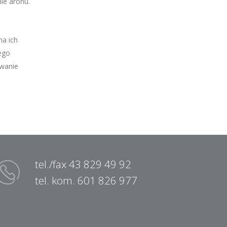
ie aronu.
na ich
ego
wanie
tel./fax 43 829 49 92
tel. kom. 601 826 977