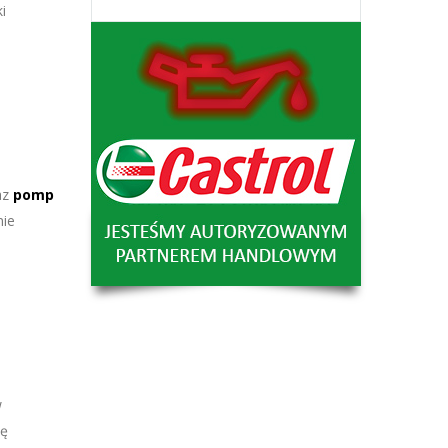
i
az
pomp
nie
w
nę