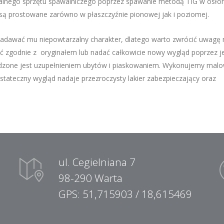
lnego sprzętu spawalniczego poprzez spawanie metodą TIG w osłon
łt są prostowane zarówno w płaszczyźnie pionowej jak i poziomej.
i nadawać mu niepowtarzalny charakter, dlatego warto zwrócić uwagę 
ć zgodnie z oryginałem lub nadać całkowicie nowy wygląd poprzez j
dzone jest uzupełnieniem ubytów i piaskowaniem. Wykonujemy malo
tateczny wygląd nadaje przezroczysty lakier zabezpieczający oraz
ul. Cegielniana 7
98-290 Warta
GPS: 51,715903 / 18,615469