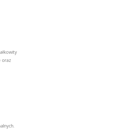
całkowity
e oraz
alnych.