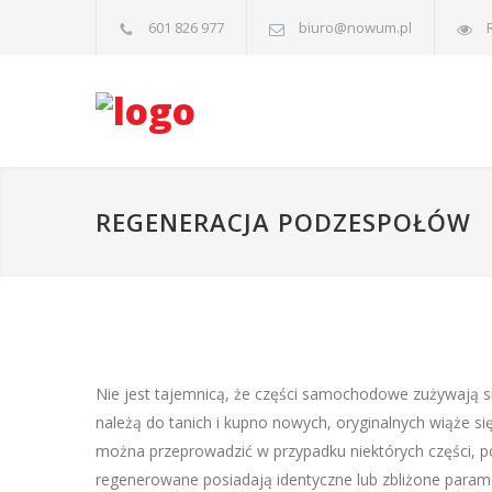
601 826 977
biuro@nowum.pl
REGENERACJA PODZESPOŁÓW
Nie jest tajemnicą, że części samochodowe zużywają się
należą do tanich i kupno nowych, oryginalnych wiąże si
można przeprowadzić w przypadku niektórych części, po
regenerowane posiadają identyczne lub zbliżone parame