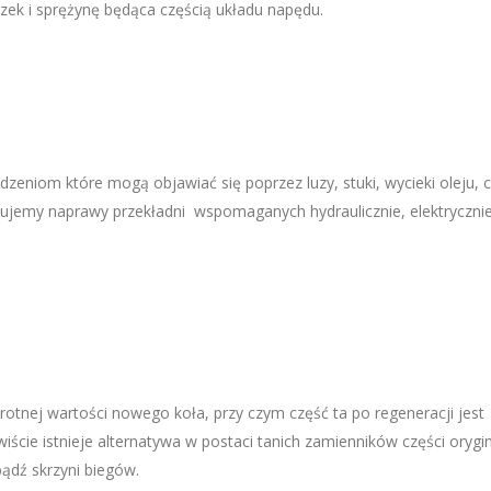
zek i sprężynę będąca częścią układu napędu.
dzeniom które mogą objawiać się poprzez luzy, stuki, wycieki oleju, 
ujemy naprawy przekładni wspomaganych hydraulicznie, elektryczni
nej wartości nowego koła, przy czym część ta po regeneracji jest
iście istnieje alternatywa w postaci tanich zamienników części orygin
ądź skrzyni biegów.