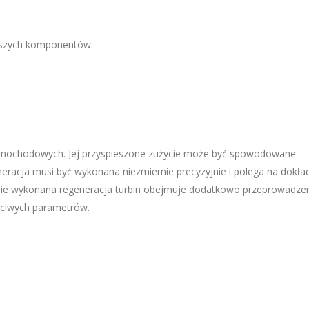
ższych komponentów:
samochodowych. Jej przyspieszone zużycie może być spowodowane
racja musi być wykonana niezmiernie precyzyjnie i polega na dokł
nie wykonana regeneracja turbin obejmuje dodatkowo przeprowadze
ściwych parametrów.