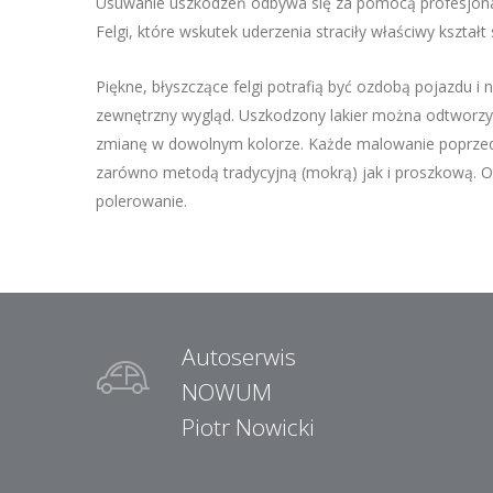
Usuwanie uszkodzeń odbywa się za pomocą profesjona
Felgi, które wskutek uderzenia straciły właściwy kszta
Piękne, błyszczące felgi potrafią być ozdobą pojazdu 
zewnętrzny wygląd. Uszkodzony lakier można odtworzy
zmianę w dowolnym kolorze. Każde malowanie poprze
zarówno metodą tradycyjną (mokrą) jak i proszkową. Os
polerowanie.
Autoserwis
NOWUM
Piotr Nowicki