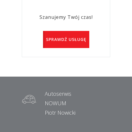
Szanujemy Twój czas!
SPRAWDŹ USŁUGĘ
Autoserwis
NOWUM
Piotr Nowicki